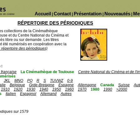
Accueil
Contact
Présentation
Nouveautés
Me
|
|
|
|
RÉPERTOIRE DES PÉRIODIQUES
des collections de la Cinémathèque
ouse et du Centre National du Cinéma et
ès libre ou sur demande. Les titres
 été numérisés en coopération avec la
u répertoire des périodiques)
 :
française
La Cinémathèque de Toulouse
Centre National du Cinéma et de l'
umérisés
JKL
MNO
PQ
R
S
TUVWZ
0-9
talie
Belgique
Grde-Bretagne
Espagne
Allemagne
Canada
Suisse
Aut
1910
1920
1930
1940
1950
1960
1970
1980
1990
>2000
s
Italien
Espagnol
Allemand
Autres
odiques sur 1579