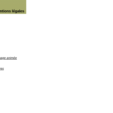
ntions légales
image animée
res