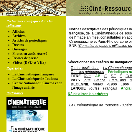
Recherches spécifiques dans les
collections
Notices descriptives des périodiques 
Affiches
française, de la Cinémathèque de Toul
Archives
de l'image animée, consultables en acc
Articles de périodiques
Cinémagazine et Paris-Photographe ont
Dessins
BNF.
(Consulter le guide d'utilisation d
Ouvrages
Photos en accés réservé
Revues de presse
Sélectionner les critères de navigation
Vidéos (DVD et VHS)
Toutes institutions
La Cinémathèque 
Répertoires
Tous les périodiques
Périodiques n
La Cinémathèque française
TITRE
Tous
AB
C
DE
F
GHI
La Cinémathèque de Toulouse
PAYS
Tous
France
Etats-Unis
I
Centre National du Cinéma et de
DECENNIE
Toutes
<1900
1900
l'image animée
LANGUE
Toutes
Français
Anglai
Partenaires
Réinitialiser les critères
La Cinémathèque de Toulouse - 0 péri