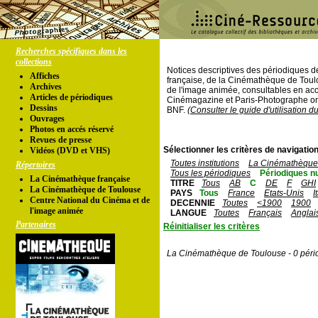
Recherches spécifiques dans les
collections
Notices descriptives des périodiques 
Affiches
française, de la Cinémathèque de Toul
Archives
de l'image animée, consultables en acc
Articles de périodiques
Cinémagazine et Paris-Photographe ont
Dessins
BNF.
(Consulter le guide d'utilisation d
Ouvrages
Photos en accés réservé
Revues de presse
Sélectionner les critères de navigation
Vidéos (DVD et VHS)
Toutes institutions
La Cinémathèque 
Répertoires
Tous les périodiques
Périodiques n
La Cinémathèque française
TITRE
Tous
AB
C
DE
F
GHI
La Cinémathèque de Toulouse
PAYS
Tous
France
Etats-Unis
I
Centre National du Cinéma et de
DECENNIE
Toutes
<1900
1900
l'image animée
LANGUE
Toutes
Français
Anglai
Partenaires
Réinitialiser les critères
La Cinémathèque de Toulouse - 0 péri