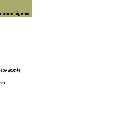
ntions légales
image animée
res