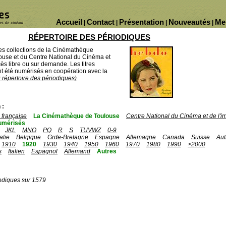
Accueil
Contact
Présentation
Nouveautés
Me
|
|
|
|
RÉPERTOIRE DES PÉRIODIQUES
des collections de la Cinémathèque
ouse et du Centre National du Cinéma et
ès libre ou sur demande. Les titres
 été numérisés en coopération avec la
u répertoire des périodiques)
 :
française
La Cinémathèque de Toulouse
Centre National du Cinéma et de l'
umérisés
JKL
MNO
PQ
R
S
TUVWZ
0-9
talie
Belgique
Grde-Bretagne
Espagne
Allemagne
Canada
Suisse
Aut
1910
1920
1930
1940
1950
1960
1970
1980
1990
>2000
s
Italien
Espagnol
Allemand
Autres
odiques sur 1579