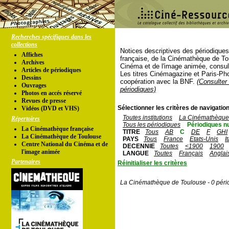
Recherches spécifiques dans les
collections
Notices descriptives des périodique
Affiches
française, de la Cinémathèque de To
Archives
Cinéma et de l'image animée, consul
Articles de périodiques
Les titres Cinémagazine et Paris-Ph
Dessins
coopération avec la BNF.
(Consulter 
Ouvrages
périodiques)
Photos en accés réservé
Revues de presse
Sélectionner les critères de navigation
Vidéos (DVD et VHS)
Toutes institutions
La Cinémathèque 
Répertoires
Tous les périodiques
Périodiques n
La Cinémathèque française
TITRE
Tous
AB
C
DE
F
GHI
La Cinémathèque de Toulouse
PAYS
Tous
France
Etats-Unis
I
Centre National du Cinéma et de
DECENNIE
Toutes
<1900
1900
l'image animée
LANGUE
Toutes
Français
Anglai
Partenaires
Réinitialiser les critères
La Cinémathèque de Toulouse - 0 péri