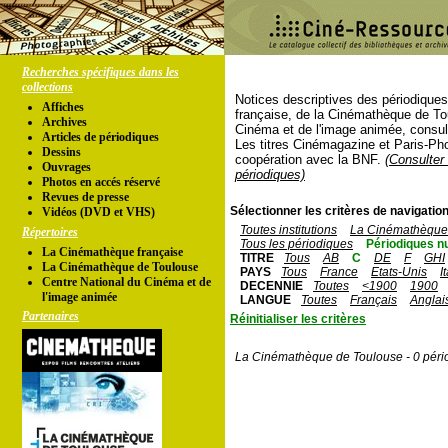
Recherches spécifiques dans les
collections
Notices descriptives des périodique
Affiches
française, de la Cinémathèque de To
Archives
Cinéma et de l'image animée, consul
Articles de périodiques
Les titres Cinémagazine et Paris-Ph
Dessins
coopération avec la BNF.
(Consulter 
Ouvrages
périodiques)
Photos en accés réservé
Revues de presse
Sélectionner les critères de navigation
Vidéos (DVD et VHS)
Toutes institutions
La Cinémathèque 
Répertoires
Tous les périodiques
Périodiques n
La Cinémathèque française
TITRE
Tous
AB
C
DE
F
GHI
La Cinémathèque de Toulouse
PAYS
Tous
France
Etats-Unis
I
Centre National du Cinéma et de
DECENNIE
Toutes
<1900
1900
l'image animée
LANGUE
Toutes
Français
Anglai
Partenaires
Réinitialiser les critères
La Cinémathèque de Toulouse - 0 péri