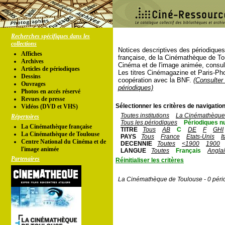
Recherches spécifiques dans les
collections
Notices descriptives des périodique
Affiches
française, de la Cinémathèque de To
Archives
Cinéma et de l'image animée, consul
Articles de périodiques
Les titres Cinémagazine et Paris-Ph
Dessins
coopération avec la BNF.
(Consulter 
Ouvrages
périodiques)
Photos en accés réservé
Revues de presse
Sélectionner les critères de navigation
Vidéos (DVD et VHS)
Toutes institutions
La Cinémathèque 
Répertoires
Tous les périodiques
Périodiques n
La Cinémathèque française
TITRE
Tous
AB
C
DE
F
GHI
La Cinémathèque de Toulouse
PAYS
Tous
France
Etats-Unis
I
Centre National du Cinéma et de
DECENNIE
Toutes
<1900
1900
l'image animée
LANGUE
Toutes
Français
Angla
Partenaires
Réinitialiser les critères
La Cinémathèque de Toulouse - 0 péri