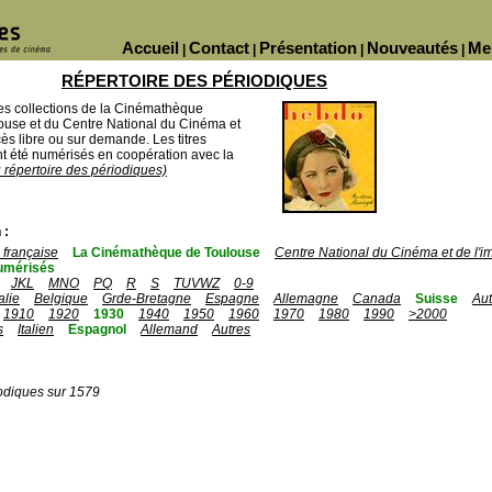
Accueil
Contact
Présentation
Nouveautés
Me
|
|
|
|
RÉPERTOIRE DES PÉRIODIQUES
des collections de la Cinémathèque
ouse et du Centre National du Cinéma et
ès libre ou sur demande. Les titres
 été numérisés en coopération avec la
u répertoire des périodiques)
 :
française
La Cinémathèque de Toulouse
Centre National du Cinéma et de l'
umérisés
JKL
MNO
PQ
R
S
TUVWZ
0-9
talie
Belgique
Grde-Bretagne
Espagne
Allemagne
Canada
Suisse
Aut
1910
1920
1930
1940
1950
1960
1970
1980
1990
>2000
s
Italien
Espagnol
Allemand
Autres
odiques sur 1579