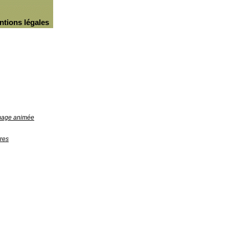
ntions légales
image animée
res