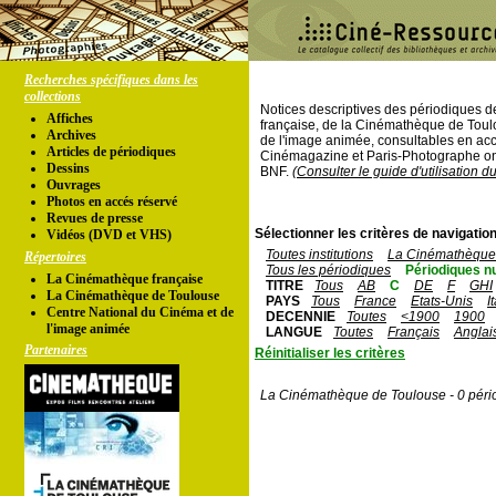
Recherches spécifiques dans les
collections
Notices descriptives des périodiques 
Affiches
française, de la Cinémathèque de Toul
Archives
de l'image animée, consultables en acc
Articles de périodiques
Cinémagazine et Paris-Photographe ont
Dessins
BNF.
(Consulter le guide d'utilisation d
Ouvrages
Photos en accés réservé
Revues de presse
Sélectionner les critères de navigation
Vidéos (DVD et VHS)
Toutes institutions
La Cinémathèque 
Répertoires
Tous les périodiques
Périodiques n
La Cinémathèque française
TITRE
Tous
AB
C
DE
F
GHI
La Cinémathèque de Toulouse
PAYS
Tous
France
Etats-Unis
I
Centre National du Cinéma et de
DECENNIE
Toutes
<1900
1900
l'image animée
LANGUE
Toutes
Français
Anglai
Partenaires
Réinitialiser les critères
La Cinémathèque de Toulouse - 0 péri