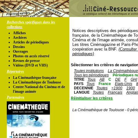
Recherches spécifiques dans les
collections
Notices descriptives des périodique
Affiches
française, de la Cinémathèque de To
Archives
Cinéma et de l'image animée, consul
Articles de périodiques
Les titres Cinémagazine et Paris-Ph
Dessins
coopération avec la BNF.
(Consulter 
Ouvrages
périodiques)
Photos en accés réservé
Revues de presse
Sélectionner les critères de navigation
Vidéos (DVD et VHS)
Toutes institutions
La Cinémathèque 
Répertoires
Tous les périodiques
Périodiques n
La Cinémathèque française
TITRE
Tous
AB
C
DE
F
GHI
La Cinémathèque de Toulouse
PAYS
Tous
France
Etats-Unis
I
Centre National du Cinéma et de
DECENNIE
Toutes
<1900
1900
l'image animée
LANGUE
Toutes
Français
Anglai
Partenaires
Réinitialiser les critères
La Cinémathèque de Toulouse - 0 péri