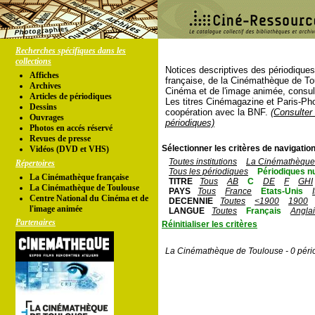
Recherches spécifiques dans les
collections
Notices descriptives des périodique
Affiches
française, de la Cinémathèque de To
Archives
Cinéma et de l'image animée, consul
Articles de périodiques
Les titres Cinémagazine et Paris-Ph
Dessins
coopération avec la BNF.
(Consulter 
Ouvrages
périodiques)
Photos en accés réservé
Revues de presse
Sélectionner les critères de navigation
Vidéos (DVD et VHS)
Toutes institutions
La Cinémathèque 
Répertoires
Tous les périodiques
Périodiques n
La Cinémathèque française
TITRE
Tous
AB
C
DE
F
GHI
La Cinémathèque de Toulouse
PAYS
Tous
France
Etats-Unis
Centre National du Cinéma et de
DECENNIE
Toutes
<1900
1900
l'image animée
LANGUE
Toutes
Français
Angla
Partenaires
Réinitialiser les critères
La Cinémathèque de Toulouse - 0 péri