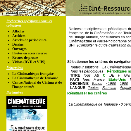
Recherches spécifiques dans les
collections
Notices descriptives des périodiques 
Affiches
française, de la Cinémathèque de Toul
Archives
de l'image animée, consultables en acc
Articles de périodiques
Cinémagazine et Paris-Photographe ont
Dessins
BNF.
(Consulter le guide d'utilisation d
Ouvrages
Photos en accés réservé
Revues de presse
Sélectionner les critères de navigation
Vidéos (DVD et VHS)
Toutes institutions
La Cinémathèque 
Répertoires
Tous les périodiques
Périodiques n
La Cinémathèque française
TITRE
Tous
AB
C
DE
F
GHI
La Cinémathèque de Toulouse
PAYS
Tous
France
Etats-Unis
Centre National du Cinéma et de
DECENNIE
Toutes
<1900
1900
l'image animée
LANGUE
Toutes
Français
Anglai
Partenaires
Réinitialiser les critères
La Cinémathèque de Toulouse - 0 péri