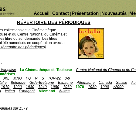
Accueil
Contact
Présentation
Nouveautés
Me
|
|
|
|
RÉPERTOIRE DES PÉRIODIQUES
des collections de la Cinémathèque
ouse et du Centre National du Cinéma et
ès libre ou sur demande. Les titres
 été numérisés en coopération avec la
u répertoire des périodiques)
 :
française
La Cinémathèque de Toulouse
Centre National du Cinéma et de l'
umérisés
JKL
MNO
PQ
R
S
TUVWZ
0-9
Italie
Belgique
Grde-Bretagne
Espagne
Allemagne
Canada
Suisse
Au
1910
1920
1930
1940
1950
1960
1970
1980
1990
>2000
s
Italien
Espagnol
Allemand
Autres
odiques sur 1579