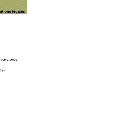
ntions légales
image animée
tres