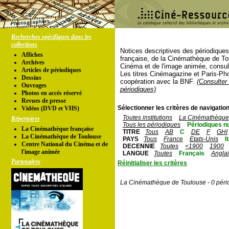
Recherches spécifiques dans les
collections
Notices descriptives des périodique
Affiches
française, de la Cinémathèque de To
Archives
Cinéma et de l'image animée, consul
Articles de périodiques
Les titres Cinémagazine et Paris-Ph
Dessins
coopération avec la BNF.
(Consulter 
Ouvrages
périodiques)
Photos en accés réservé
Revues de presse
Sélectionner les critères de navigation
Vidéos (DVD et VHS)
Toutes institutions
La Cinémathèque 
Répertoires
Tous les périodiques
Périodiques n
La Cinémathèque française
TITRE
Tous
AB
C
DE
F
GHI
La Cinémathèque de Toulouse
PAYS
Tous
France
Etats-Unis
I
Centre National du Cinéma et de
DECENNIE
Toutes
<1900
1900
l'image animée
LANGUE
Toutes
Français
Angla
Partenaires
Réinitialiser les critères
La Cinémathèque de Toulouse - 0 péri