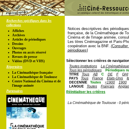
Recherches spécifiques dans les
collections
Notices descriptives des périodique
Affiches
française, de la Cinémathèque de To
Archives
Cinéma et de l'image animée, consul
Articles de périodiques
Les titres Cinémagazine et Paris-Ph
Dessins
coopération avec la BNF.
(Consulter 
Ouvrages
périodiques)
Photos en accés réservé
Revues de presse
Sélectionner les critères de navigation
Vidéos (DVD et VHS)
Toutes institutions
La Cinémathèque 
Répertoires
Tous les périodiques
Périodiques n
La Cinémathèque française
TITRE
Tous
AB
C
DE
F
GHI
La Cinémathèque de Toulouse
PAYS
Tous
France
Etats-Unis
I
Centre National du Cinéma et de
DECENNIE
Toutes
<1900
1900
l'image animée
LANGUE
Toutes
Français
Anglai
Partenaires
Réinitialiser les critères
La Cinémathèque de Toulouse - 0 péri