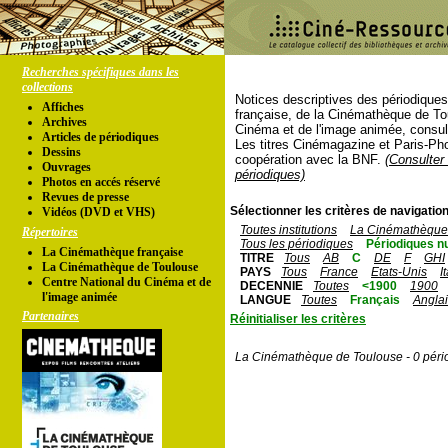
Recherches spécifiques dans les
collections
Notices descriptives des périodique
Affiches
française, de la Cinémathèque de To
Archives
Cinéma et de l'image animée, consul
Articles de périodiques
Les titres Cinémagazine et Paris-Ph
Dessins
coopération avec la BNF.
(Consulter 
Ouvrages
périodiques)
Photos en accés réservé
Revues de presse
Sélectionner les critères de navigation
Vidéos (DVD et VHS)
Toutes institutions
La Cinémathèque 
Répertoires
Tous les périodiques
Périodiques n
La Cinémathèque française
TITRE
Tous
AB
C
DE
F
GHI
La Cinémathèque de Toulouse
PAYS
Tous
France
Etats-Unis
I
Centre National du Cinéma et de
DECENNIE
Toutes
<1900
1900
l'image animée
LANGUE
Toutes
Français
Angla
Partenaires
Réinitialiser les critères
La Cinémathèque de Toulouse - 0 péri