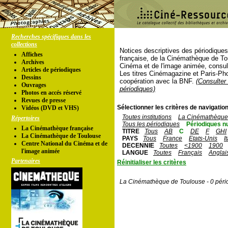
Recherches spécifiques dans les
collections
Notices descriptives des périodique
Affiches
française, de la Cinémathèque de To
Archives
Cinéma et de l'image animée, consul
Articles de périodiques
Les titres Cinémagazine et Paris-Ph
Dessins
coopération avec la BNF.
(Consulter 
Ouvrages
périodiques)
Photos en accés réservé
Revues de presse
Sélectionner les critères de navigation
Vidéos (DVD et VHS)
Toutes institutions
La Cinémathèque 
Répertoires
Tous les périodiques
Périodiques n
La Cinémathèque française
TITRE
Tous
AB
C
DE
F
GHI
La Cinémathèque de Toulouse
PAYS
Tous
France
Etats-Unis
I
Centre National du Cinéma et de
DECENNIE
Toutes
<1900
1900
l'image animée
LANGUE
Toutes
Français
Anglai
Partenaires
Réinitialiser les critères
La Cinémathèque de Toulouse - 0 péri