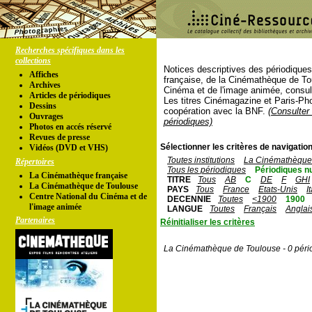
Recherches spécifiques dans les
collections
Notices descriptives des périodique
Affiches
française, de la Cinémathèque de To
Archives
Cinéma et de l'image animée, consul
Articles de périodiques
Les titres Cinémagazine et Paris-Ph
Dessins
coopération avec la BNF.
(Consulter 
Ouvrages
périodiques)
Photos en accés réservé
Revues de presse
Sélectionner les critères de navigation
Vidéos (DVD et VHS)
Toutes institutions
La Cinémathèque 
Répertoires
Tous les périodiques
Périodiques n
La Cinémathèque française
TITRE
Tous
AB
C
DE
F
GHI
La Cinémathèque de Toulouse
PAYS
Tous
France
Etats-Unis
I
Centre National du Cinéma et de
DECENNIE
Toutes
<1900
1900
l'image animée
LANGUE
Toutes
Français
Anglai
Partenaires
Réinitialiser les critères
La Cinémathèque de Toulouse - 0 péri