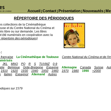
Accueil
Contact
Présentation
Nouveautés
Me
|
|
|
|
RÉPERTOIRE DES PÉRIODIQUES
des collections de la Cinémathèque
ouse et du Centre National du Cinéma et
ès libre ou sur demande. Les titres
 été numérisés en coopération avec la
u répertoire des périodiques)
 :
française
La Cinémathèque de Toulouse
Centre National du Cinéma et de l'
umérisés
JKL
MNO
PQ
R
S
TUVWZ
0-9
talie
Belgique
Grde-Bretagne
Espagne
Allemagne
Canada
Suisse
Aut
1910
1920
1930
1940
1950
1960
1970
1980
1990
>2000
s
Italien
Espagnol
Allemand
Autres
odiques sur 1579