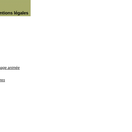
ntions légales
image animée
res