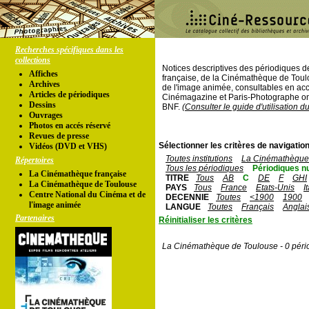
Recherches spécifiques dans les
collections
Notices descriptives des périodiques 
Affiches
française, de la Cinémathèque de Toul
Archives
de l'image animée, consultables en acc
Articles de périodiques
Cinémagazine et Paris-Photographe ont
Dessins
BNF.
(Consulter le guide d'utilisation d
Ouvrages
Photos en accés réservé
Revues de presse
Sélectionner les critères de navigation
Vidéos (DVD et VHS)
Toutes institutions
La Cinémathèque 
Répertoires
Tous les périodiques
Périodiques n
La Cinémathèque française
TITRE
Tous
AB
C
DE
F
GHI
La Cinémathèque de Toulouse
PAYS
Tous
France
Etats-Unis
I
Centre National du Cinéma et de
DECENNIE
Toutes
<1900
1900
l'image animée
LANGUE
Toutes
Français
Anglai
Partenaires
Réinitialiser les critères
La Cinémathèque de Toulouse - 0 péri