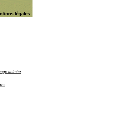
ntions légales
image animée
res