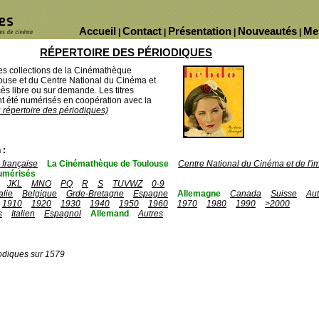
Accueil
Contact
Présentation
Nouveautés
Me
|
|
|
|
RÉPERTOIRE DES PÉRIODIQUES
des collections de la Cinémathèque
ouse et du Centre National du Cinéma et
ès libre ou sur demande. Les titres
 été numérisés en coopération avec la
u répertoire des périodiques)
 :
française
La Cinémathèque de Toulouse
Centre National du Cinéma et de l'
umérisés
JKL
MNO
PQ
R
S
TUVWZ
0-9
talie
Belgique
Grde-Bretagne
Espagne
Allemagne
Canada
Suisse
Aut
1910
1920
1930
1940
1950
1960
1970
1980
1990
>2000
s
Italien
Espagnol
Allemand
Autres
odiques sur 1579