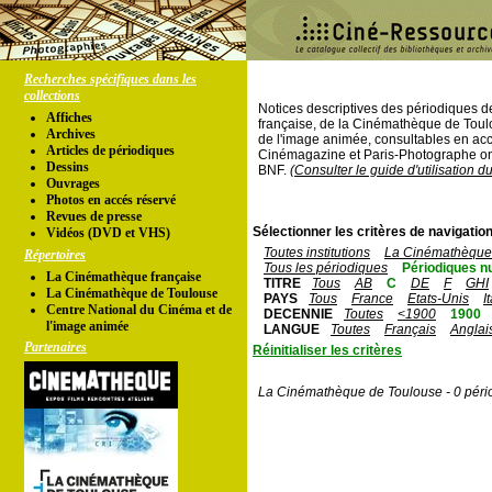
Recherches spécifiques dans les
collections
Notices descriptives des périodiques 
Affiches
française, de la Cinémathèque de Toul
Archives
de l'image animée, consultables en acc
Articles de périodiques
Cinémagazine et Paris-Photographe ont
Dessins
BNF.
(Consulter le guide d'utilisation d
Ouvrages
Photos en accés réservé
Revues de presse
Sélectionner les critères de navigation
Vidéos (DVD et VHS)
Toutes institutions
La Cinémathèque 
Répertoires
Tous les périodiques
Périodiques n
La Cinémathèque française
TITRE
Tous
AB
C
DE
F
GHI
La Cinémathèque de Toulouse
PAYS
Tous
France
Etats-Unis
I
Centre National du Cinéma et de
DECENNIE
Toutes
<1900
1900
l'image animée
LANGUE
Toutes
Français
Anglai
Partenaires
Réinitialiser les critères
La Cinémathèque de Toulouse - 0 péri