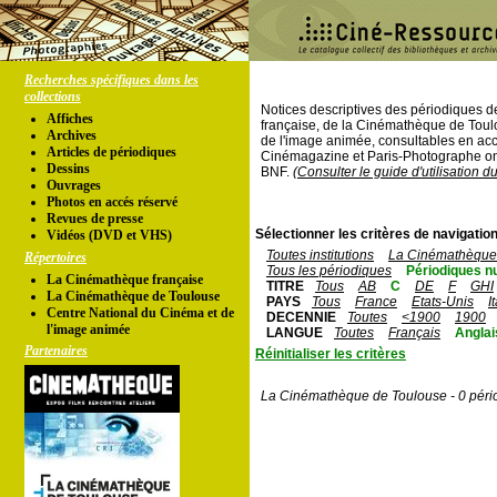
Recherches spécifiques dans les
collections
Notices descriptives des périodiques 
Affiches
française, de la Cinémathèque de Toul
Archives
de l'image animée, consultables en acc
Articles de périodiques
Cinémagazine et Paris-Photographe ont
Dessins
BNF.
(Consulter le guide d'utilisation d
Ouvrages
Photos en accés réservé
Revues de presse
Sélectionner les critères de navigation
Vidéos (DVD et VHS)
Toutes institutions
La Cinémathèque 
Répertoires
Tous les périodiques
Périodiques n
La Cinémathèque française
TITRE
Tous
AB
C
DE
F
GHI
La Cinémathèque de Toulouse
PAYS
Tous
France
Etats-Unis
I
Centre National du Cinéma et de
DECENNIE
Toutes
<1900
1900
l'image animée
LANGUE
Toutes
Français
Anglai
Partenaires
Réinitialiser les critères
La Cinémathèque de Toulouse - 0 péri