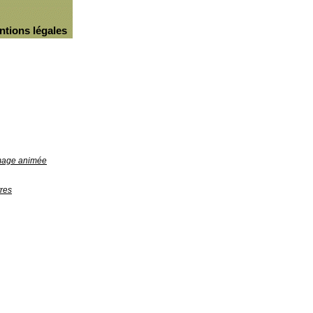
ntions légales
image animée
res