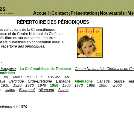
Accueil
Contact
Présentation
Nouveautés
Me
|
|
|
|
RÉPERTOIRE DES PÉRIODIQUES
des collections de la Cinémathèque
ouse et du Centre National du Cinéma et
ès libre ou sur demande. Les titres
 été numérisés en coopération avec la
u répertoire des périodiques)
 :
française
La Cinémathèque de Toulouse
Centre National du Cinéma et de l'
umérisés
JKL
MNO
PQ
R
S
TUVWZ
0-9
talie
Belgique
Grde-Bretagne
Espagne
Allemagne
Canada
Suisse
Aut
1910
1920
1930
1940
1950
1960
1970
1980
1990
>2000
s
Italien
Espagnol
Allemand
Autres
odiques sur 1579