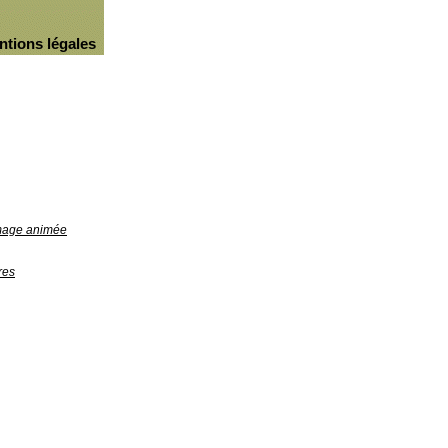
ntions légales
image animée
res