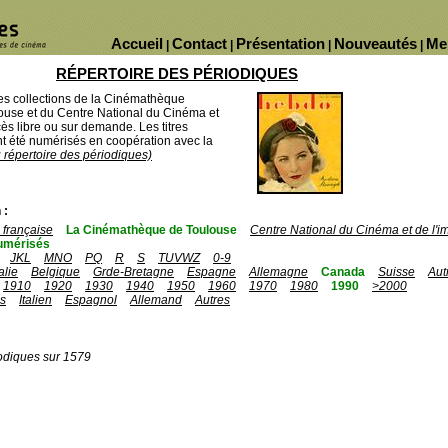
Accueil
Contact
Présentation
Nouveautés
Me
|
|
|
|
RÉPERTOIRE DES PÉRIODIQUES
des collections de la Cinémathèque
ouse et du Centre National du Cinéma et
ès libre ou sur demande. Les titres
 été numérisés en coopération avec la
u répertoire des périodiques)
 :
française
La Cinémathèque de Toulouse
Centre National du Cinéma et de l'
umérisés
JKL
MNO
PQ
R
S
TUVWZ
0-9
talie
Belgique
Grde-Bretagne
Espagne
Allemagne
Canada
Suisse
Aut
1910
1920
1930
1940
1950
1960
1970
1980
1990
>2000
is
Italien
Espagnol
Allemand
Autres
odiques sur 1579