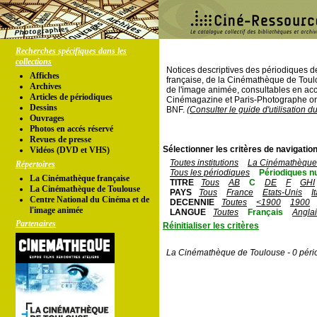
Recherches spécifiques dans les
collections
Notices descriptives des périodiques 
Affiches
française, de la Cinémathèque de Toul
Archives
de l'image animée, consultables en acc
Articles de périodiques
Cinémagazine et Paris-Photographe ont
Dessins
BNF.
(Consulter le guide d'utilisation d
Ouvrages
Photos en accés réservé
Revues de presse
Sélectionner les critères de navigation
Vidéos (DVD et VHS)
Toutes institutions
La Cinémathèque 
Répertoires
Tous les périodiques
Périodiques n
La Cinémathèque française
TITRE
Tous
AB
C
DE
F
GHI
La Cinémathèque de Toulouse
PAYS
Tous
France
Etats-Unis
I
Centre National du Cinéma et de
DECENNIE
Toutes
<1900
1900
l'image animée
LANGUE
Toutes
Français
Angla
Partenaires
Réinitialiser les critères
La Cinémathèque de Toulouse - 0 péri