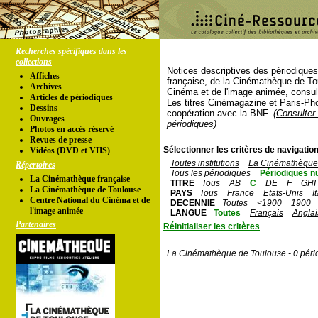
Recherches spécifiques dans les
collections
Notices descriptives des périodique
Affiches
française, de la Cinémathèque de To
Archives
Cinéma et de l'image animée, consul
Articles de périodiques
Les titres Cinémagazine et Paris-Ph
Dessins
coopération avec la BNF.
(Consulter 
Ouvrages
périodiques)
Photos en accés réservé
Revues de presse
Sélectionner les critères de navigation
Vidéos (DVD et VHS)
Toutes institutions
La Cinémathèque 
Répertoires
Tous les périodiques
Périodiques n
La Cinémathèque française
TITRE
Tous
AB
C
DE
F
GHI
La Cinémathèque de Toulouse
PAYS
Tous
France
Etats-Unis
I
Centre National du Cinéma et de
DECENNIE
Toutes
<1900
1900
l'image animée
LANGUE
Toutes
Français
Anglai
Partenaires
Réinitialiser les critères
La Cinémathèque de Toulouse - 0 péri