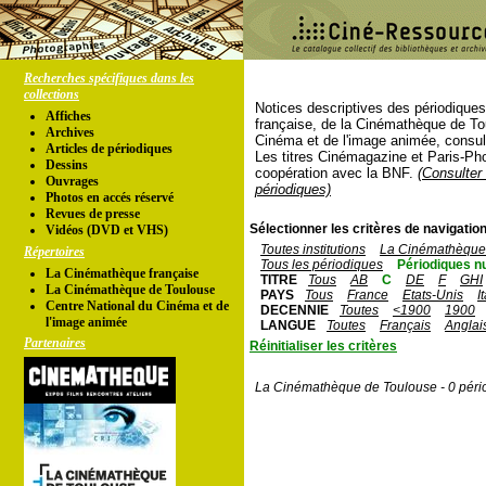
Recherches spécifiques dans les
collections
Notices descriptives des périodique
Affiches
française, de la Cinémathèque de To
Archives
Cinéma et de l'image animée, consul
Articles de périodiques
Les titres Cinémagazine et Paris-Ph
Dessins
coopération avec la BNF.
(Consulter 
Ouvrages
périodiques)
Photos en accés réservé
Revues de presse
Sélectionner les critères de navigation
Vidéos (DVD et VHS)
Toutes institutions
La Cinémathèque 
Répertoires
Tous les périodiques
Périodiques n
La Cinémathèque française
TITRE
Tous
AB
C
DE
F
GHI
La Cinémathèque de Toulouse
PAYS
Tous
France
Etats-Unis
I
Centre National du Cinéma et de
DECENNIE
Toutes
<1900
1900
l'image animée
LANGUE
Toutes
Français
Anglai
Partenaires
Réinitialiser les critères
La Cinémathèque de Toulouse - 0 péri