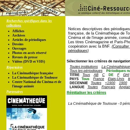
Recherches spécifiques dans les
collections
Notices descriptives des périodique
Affiches
française, de la Cinémathèque de To
Archives
Cinéma et de l'image animée, consul
Articles de périodiques
Les titres Cinémagazine et Paris-Ph
Dessins
coopération avec la BNF.
(Consulter 
Ouvrages
périodiques)
Photos en accés réservé
Revues de presse
Sélectionner les critères de navigation
Vidéos (DVD et VHS)
Toutes institutions
La Cinémathèque 
Répertoires
Tous les périodiques
Périodiques n
La Cinémathèque française
TITRE
Tous
AB
C
DE
F
GHI
La Cinémathèque de Toulouse
PAYS
Tous
France
Etats-Unis
I
Centre National du Cinéma et de
DECENNIE
Toutes
<1900
1900
l'image animée
LANGUE
Toutes
Français
Anglai
Partenaires
Réinitialiser les critères
La Cinémathèque de Toulouse - 0 péri