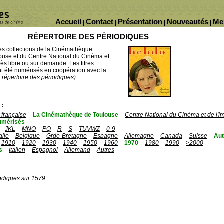
Accueil
Contact
Présentation
Nouveautés
Me
|
|
|
|
RÉPERTOIRE DES PÉRIODIQUES
des collections de la Cinémathèque
ouse et du Centre National du Cinéma et
ès libre ou sur demande. Les titres
 été numérisés en coopération avec la
u répertoire des périodiques)
 :
française
La Cinémathèque de Toulouse
Centre National du Cinéma et de l'
umérisés
JKL
MNO
PQ
R
S
TUVWZ
0-9
talie
Belgique
Grde-Bretagne
Espagne
Allemagne
Canada
Suisse
Aut
1910
1920
1930
1940
1950
1960
1970
1980
1990
>2000
s
Italien
Espagnol
Allemand
Autres
odiques sur 1579