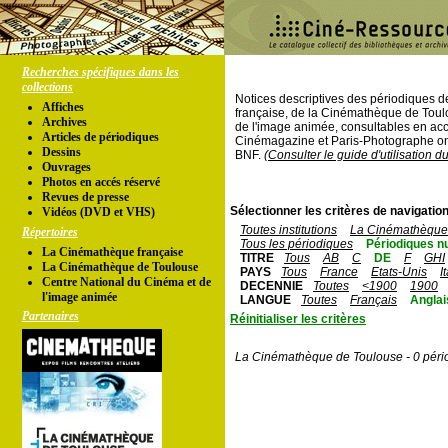
Recherches spécifiques dans les
collections
Notices descriptives des périodiques 
Affiches
française, de la Cinémathèque de Toul
Archives
de l'image animée, consultables en acc
Articles de périodiques
Cinémagazine et Paris-Photographe ont
Dessins
BNF.
(Consulter le guide d'utilisation d
Ouvrages
Photos en accés réservé
Revues de presse
Sélectionner les critères de navigation
Vidéos (DVD et VHS)
Toutes institutions
La Cinémathèque 
Répertoires
Tous les périodiques
Périodiques n
La Cinémathèque française
TITRE
Tous
AB
C
DE
F
GHI
La Cinémathèque de Toulouse
PAYS
Tous
France
Etats-Unis
I
Centre National du Cinéma et de
DECENNIE
Toutes
<1900
1900
l'image animée
LANGUE
Toutes
Français
Anglai
Partenaires
Réinitialiser les critères
La Cinémathèque de Toulouse - 0 péri