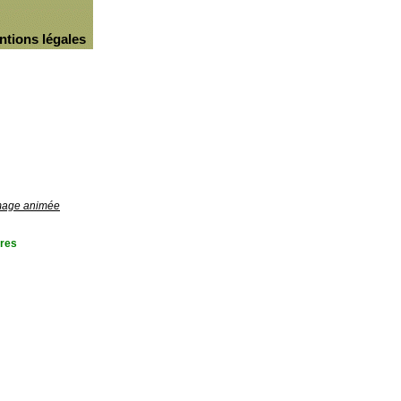
ntions légales
image animée
res