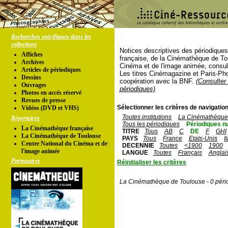
Recherches spécifiques dans les
collections
Notices descriptives des périodique
Affiches
française, de la Cinémathèque de To
Archives
Cinéma et de l'image animée, consul
Articles de périodiques
Les titres Cinémagazine et Paris-Ph
Dessins
coopération avec la BNF.
(Consulter 
Ouvrages
périodiques)
Photos en accés réservé
Revues de presse
Sélectionner les critères de navigation
Vidéos (DVD et VHS)
Toutes institutions
La Cinémathèque 
Répertoires
Tous les périodiques
Périodiques n
La Cinémathèque française
TITRE
Tous
AB
C
DE
F
GHI
La Cinémathèque de Toulouse
PAYS
Tous
France
Etats-Unis
I
Centre National du Cinéma et de
DECENNIE
Toutes
<1900
1900
l'image animée
LANGUE
Toutes
Français
Anglai
Partenaires
Réinitialiser les critères
La Cinémathèque de Toulouse - 0 péri