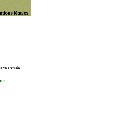
ntions légales
image animée
res