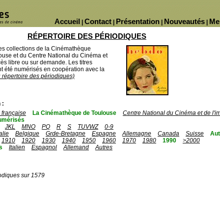
Accueil
Contact
Présentation
Nouveautés
Me
|
|
|
|
RÉPERTOIRE DES PÉRIODIQUES
des collections de la Cinémathèque
ouse et du Centre National du Cinéma et
ès libre ou sur demande. Les titres
 été numérisés en coopération avec la
u répertoire des périodiques)
 :
française
La Cinémathèque de Toulouse
Centre National du Cinéma et de l'
umérisés
JKL
MNO
PQ
R
S
TUVWZ
0-9
talie
Belgique
Grde-Bretagne
Espagne
Allemagne
Canada
Suisse
Aut
1910
1920
1930
1940
1950
1960
1970
1980
1990
>2000
s
Italien
Espagnol
Allemand
Autres
odiques sur 1579