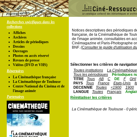
Recherches spécifiques dans les
collections
Notices descriptives des périodiques 
Affiches
française, de la Cinémathèque de Toul
Archives
de l'image animée, consultables en acc
Articles de périodiques
Cinémagazine et Paris-Photographe ont
Dessins
BNF.
(Consulter le guide d'utilisation d
Ouvrages
Photos en accés réservé
Revues de presse
Sélectionner les critères de navigation
Vidéos (DVD et VHS)
Toutes institutions
La Cinémathèque 
Répertoires
Tous les périodiques
Périodiques n
La Cinémathèque française
TITRE
Tous
AB
C
DE
F
GHI
La Cinémathèque de Toulouse
PAYS
Tous
France
Etats-Unis
I
Centre National du Cinéma et de
DECENNIE
Toutes
<1900
1900
l'image animée
LANGUE
Toutes
Français
Anglai
Partenaires
Réinitialiser les critères
La Cinémathèque de Toulouse - 0 péri