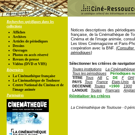
Recherches spécifiques dans les
collections
Notices descriptives des périodique
Affiches
française, de la Cinémathèque de To
Archives
Cinéma et de l'image animée, consul
Articles de périodiques
Les titres Cinémagazine et Paris-Ph
Dessins
coopération avec la BNF.
(Consulter 
Ouvrages
périodiques)
Photos en accés réservé
Revues de presse
Sélectionner les critères de navigation
Vidéos (DVD et VHS)
Toutes institutions
La Cinémathèque 
Répertoires
Tous les périodiques
Périodiques n
La Cinémathèque française
TITRE
Tous
AB
C
DE
F
GHI
La Cinémathèque de Toulouse
PAYS
Tous
France
Etats-Unis
I
Centre National du Cinéma et de
DECENNIE
Toutes
<1900
1900
l'image animée
LANGUE
Toutes
Français
Anglai
Partenaires
Réinitialiser les critères
La Cinémathèque de Toulouse - 0 péri