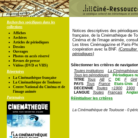
Recherches spécifiques dans les
collections
Notices descriptives des périodique
Affiches
française, de la Cinémathèque de To
Archives
Cinéma et de l'image animée, consul
Articles de périodiques
Les titres Cinémagazine et Paris-Ph
Dessins
coopération avec la BNF.
(Consulter 
Ouvrages
périodiques)
Photos en accés réservé
Revues de presse
Sélectionner les critères de navigation
Vidéos (DVD et VHS)
Toutes institutions
La Cinémathèque 
Répertoires
Tous les périodiques
Périodiques n
La Cinémathèque française
TITRE
Tous
AB
C
DE
F
GHI
La Cinémathèque de Toulouse
PAYS
Tous
France
Etats-Unis
Centre National du Cinéma et de
DECENNIE
Toutes
<1900
1900
l'image animée
LANGUE
Toutes
Français
Anglai
Partenaires
Réinitialiser les critères
La Cinémathèque de Toulouse - 0 péri