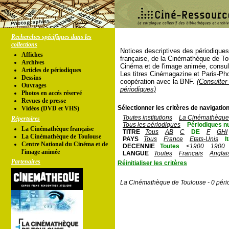
Recherches spécifiques dans les
collections
Notices descriptives des périodique
Affiches
française, de la Cinémathèque de To
Archives
Cinéma et de l'image animée, consul
Articles de périodiques
Les titres Cinémagazine et Paris-Ph
Dessins
coopération avec la BNF.
(Consulter 
Ouvrages
périodiques)
Photos en accés réservé
Revues de presse
Sélectionner les critères de navigation
Vidéos (DVD et VHS)
Toutes institutions
La Cinémathèque 
Répertoires
Tous les périodiques
Périodiques n
La Cinémathèque française
TITRE
Tous
AB
C
DE
F
GHI
La Cinémathèque de Toulouse
PAYS
Tous
France
Etats-Unis
I
Centre National du Cinéma et de
DECENNIE
Toutes
<1900
1900
l'image animée
LANGUE
Toutes
Français
Anglai
Partenaires
Réinitialiser les critères
La Cinémathèque de Toulouse - 0 péri