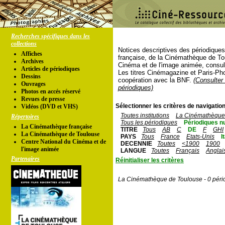
Recherches spécifiques dans les
collections
Notices descriptives des périodique
Affiches
française, de la Cinémathèque de To
Archives
Cinéma et de l'image animée, consul
Articles de périodiques
Les titres Cinémagazine et Paris-Ph
Dessins
coopération avec la BNF.
(Consulter 
Ouvrages
périodiques)
Photos en accés réservé
Revues de presse
Sélectionner les critères de navigation
Vidéos (DVD et VHS)
Toutes institutions
La Cinémathèque 
Répertoires
Tous les périodiques
Périodiques n
La Cinémathèque française
TITRE
Tous
AB
C
DE
F
GHI
La Cinémathèque de Toulouse
PAYS
Tous
France
Etats-Unis
I
Centre National du Cinéma et de
DECENNIE
Toutes
<1900
1900
l'image animée
LANGUE
Toutes
Français
Anglai
Partenaires
Réinitialiser les critères
La Cinémathèque de Toulouse - 0 péri