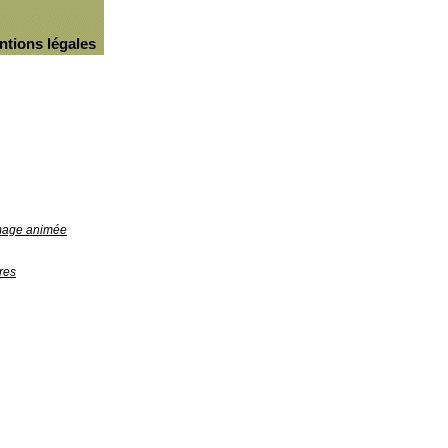
ntions légales
image animée
res