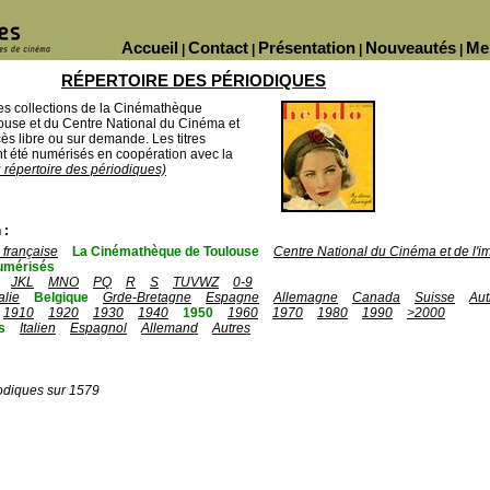
Accueil
Contact
Présentation
Nouveautés
Me
|
|
|
|
RÉPERTOIRE DES PÉRIODIQUES
des collections de la Cinémathèque
ouse et du Centre National du Cinéma et
ès libre ou sur demande. Les titres
 été numérisés en coopération avec la
u répertoire des périodiques)
 :
française
La Cinémathèque de Toulouse
Centre National du Cinéma et de l'
umérisés
JKL
MNO
PQ
R
S
TUVWZ
0-9
talie
Belgique
Grde-Bretagne
Espagne
Allemagne
Canada
Suisse
Aut
1910
1920
1930
1940
1950
1960
1970
1980
1990
>2000
s
Italien
Espagnol
Allemand
Autres
odiques sur 1579