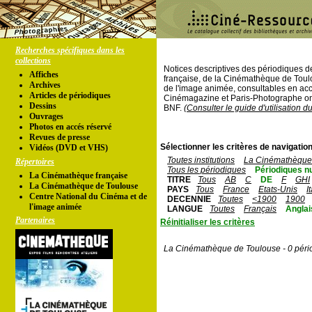
Recherches spécifiques dans les
collections
Notices descriptives des périodiques 
Affiches
française, de la Cinémathèque de Toul
Archives
de l'image animée, consultables en acc
Articles de périodiques
Cinémagazine et Paris-Photographe ont
Dessins
BNF.
(Consulter le guide d'utilisation d
Ouvrages
Photos en accés réservé
Revues de presse
Sélectionner les critères de navigation
Vidéos (DVD et VHS)
Toutes institutions
La Cinémathèque 
Répertoires
Tous les périodiques
Périodiques n
La Cinémathèque française
TITRE
Tous
AB
C
DE
F
GHI
La Cinémathèque de Toulouse
PAYS
Tous
France
Etats-Unis
I
Centre National du Cinéma et de
DECENNIE
Toutes
<1900
1900
l'image animée
LANGUE
Toutes
Français
Anglai
Partenaires
Réinitialiser les critères
La Cinémathèque de Toulouse - 0 péri