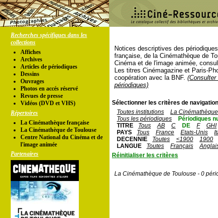
Recherches spécifiques dans les
collections
Notices descriptives des périodique
Affiches
française, de la Cinémathèque de To
Archives
Cinéma et de l'image animée, consul
Articles de périodiques
Les titres Cinémagazine et Paris-Ph
Dessins
coopération avec la BNF.
(Consulter 
Ouvrages
périodiques)
Photos en accés réservé
Revues de presse
Sélectionner les critères de navigation
Vidéos (DVD et VHS)
Toutes institutions
La Cinémathèque 
Répertoires
Tous les périodiques
Périodiques n
La Cinémathèque française
TITRE
Tous
AB
C
DE
F
GHI
La Cinémathèque de Toulouse
PAYS
Tous
France
Etats-Unis
I
Centre National du Cinéma et de
DECENNIE
Toutes
<1900
1900
l'image animée
LANGUE
Toutes
Français
Anglai
Partenaires
Réinitialiser les critères
La Cinémathèque de Toulouse - 0 péri