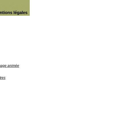
ntions légales
image animée
tres