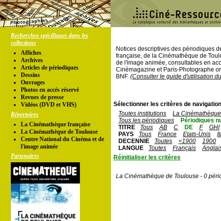
Recherches spécifiques dans les
collections
Notices descriptives des périodiques 
Affiches
française, de la Cinémathèque de Toul
Archives
de l'image animée, consultables en acc
Articles de périodiques
Cinémagazine et Paris-Photographe ont
Dessins
BNF.
(Consulter le guide d'utilisation d
Ouvrages
Photos en accés réservé
Revues de presse
Sélectionner les critères de navigation
Vidéos (DVD et VHS)
Toutes institutions
La Cinémathèque 
Répertoires
Tous les périodiques
Périodiques n
La Cinémathèque française
TITRE
Tous
AB
C
DE
F
GHI
La Cinémathèque de Toulouse
PAYS
Tous
France
Etats-Unis
I
Centre National du Cinéma et de
DECENNIE
Toutes
<1900
1900
l'image animée
LANGUE
Toutes
Français
Anglai
Partenaires
Réinitialiser les critères
La Cinémathèque de Toulouse - 0 péri