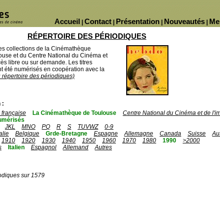
Accueil
Contact
Présentation
Nouveautés
Me
|
|
|
|
RÉPERTOIRE DES PÉRIODIQUES
des collections de la Cinémathèque
ouse et du Centre National du Cinéma et
ès libre ou sur demande. Les titres
 été numérisés en coopération avec la
u répertoire des périodiques)
 :
française
La Cinémathèque de Toulouse
Centre National du Cinéma et de l'
umérisés
JKL
MNO
PQ
R
S
TUVWZ
0-9
talie
Belgique
Grde-Bretagne
Espagne
Allemagne
Canada
Suisse
Au
1910
1920
1930
1940
1950
1960
1970
1980
1990
>2000
s
Italien
Espagnol
Allemand
Autres
odiques sur 1579