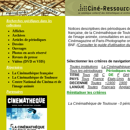
Recherches spécifiques dans les
collections
Notices descriptives des périodiques 
Affiches
française, de la Cinémathèque de Toul
Archives
de l'image animée, consultables en acc
Articles de périodiques
Cinémagazine et Paris-Photographe ont
Dessins
BNF.
(Consulter le guide d'utilisation d
Ouvrages
Photos en accés réservé
Revues de presse
Sélectionner les critères de navigation
Vidéos (DVD et VHS)
Toutes institutions
La Cinémathèque 
Répertoires
Tous les périodiques
Périodiques n
La Cinémathèque française
TITRE
Tous
AB
C
DE
F
GHI
La Cinémathèque de Toulouse
PAYS
Tous
France
Etats-Unis
I
Centre National du Cinéma et de
DECENNIE
Toutes
<1900
1900
l'image animée
LANGUE
Toutes
Français
Anglai
Partenaires
Réinitialiser les critères
La Cinémathèque de Toulouse - 0 péri