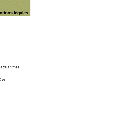
ntions légales
image animée
tres