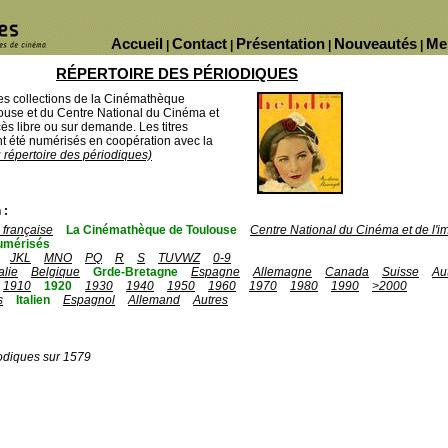
Accueil
Contact
Présentation
Nouveautés
Me
|
|
|
|
RÉPERTOIRE DES PÉRIODIQUES
des collections de la Cinémathèque
ouse et du Centre National du Cinéma et
ès libre ou sur demande. Les titres
 été numérisés en coopération avec la
u répertoire des périodiques)
 :
française
La Cinémathèque de Toulouse
Centre National du Cinéma et de l'
umérisés
JKL
MNO
PQ
R
S
TUVWZ
0-9
talie
Belgique
Grde-Bretagne
Espagne
Allemagne
Canada
Suisse
Au
1910
1920
1930
1940
1950
1960
1970
1980
1990
>2000
s
Italien
Espagnol
Allemand
Autres
odiques sur 1579