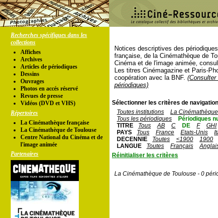
Recherches spécifiques dans les
collections
Notices descriptives des périodique
Affiches
française, de la Cinémathèque de To
Archives
Cinéma et de l'image animée, consul
Articles de périodiques
Les titres Cinémagazine et Paris-Ph
Dessins
coopération avec la BNF.
(Consulter 
Ouvrages
périodiques)
Photos en accés réservé
Revues de presse
Sélectionner les critères de navigation
Vidéos (DVD et VHS)
Toutes institutions
La Cinémathèque 
Répertoires
Tous les périodiques
Périodiques n
La Cinémathèque française
TITRE
Tous
AB
C
DE
F
GHI
La Cinémathèque de Toulouse
PAYS
Tous
France
Etats-Unis
I
Centre National du Cinéma et de
DECENNIE
Toutes
<1900
1900
l'image animée
LANGUE
Toutes
Français
Anglai
Partenaires
Réinitialiser les critères
La Cinémathèque de Toulouse - 0 péri