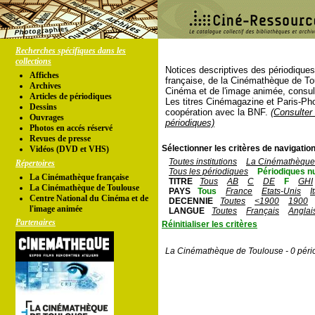
Recherches spécifiques dans les
collections
Notices descriptives des périodique
Affiches
française, de la Cinémathèque de To
Archives
Cinéma et de l'image animée, consul
Articles de périodiques
Les titres Cinémagazine et Paris-Ph
Dessins
coopération avec la BNF.
(Consulter 
Ouvrages
périodiques)
Photos en accés réservé
Revues de presse
Sélectionner les critères de navigation
Vidéos (DVD et VHS)
Toutes institutions
La Cinémathèque 
Répertoires
Tous les périodiques
Périodiques n
La Cinémathèque française
TITRE
Tous
AB
C
DE
F
GHI
La Cinémathèque de Toulouse
PAYS
Tous
France
Etats-Unis
I
Centre National du Cinéma et de
DECENNIE
Toutes
<1900
1900
l'image animée
LANGUE
Toutes
Français
Anglai
Partenaires
Réinitialiser les critères
La Cinémathèque de Toulouse - 0 péri