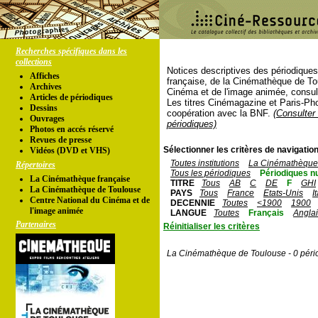
Recherches spécifiques dans les
collections
Notices descriptives des périodique
Affiches
française, de la Cinémathèque de To
Archives
Cinéma et de l'image animée, consul
Articles de périodiques
Les titres Cinémagazine et Paris-Ph
Dessins
coopération avec la BNF.
(Consulter 
Ouvrages
périodiques)
Photos en accés réservé
Revues de presse
Sélectionner les critères de navigation
Vidéos (DVD et VHS)
Toutes institutions
La Cinémathèque 
Répertoires
Tous les périodiques
Périodiques n
La Cinémathèque française
TITRE
Tous
AB
C
DE
F
GHI
La Cinémathèque de Toulouse
PAYS
Tous
France
Etats-Unis
I
Centre National du Cinéma et de
DECENNIE
Toutes
<1900
1900
l'image animée
LANGUE
Toutes
Français
Angla
Partenaires
Réinitialiser les critères
La Cinémathèque de Toulouse - 0 péri