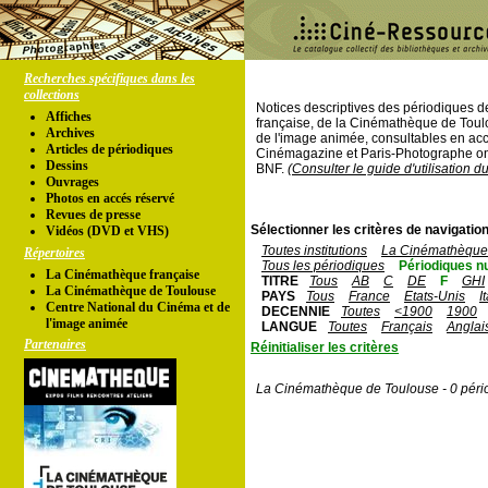
Recherches spécifiques dans les
collections
Notices descriptives des périodiques 
Affiches
française, de la Cinémathèque de Toul
Archives
de l'image animée, consultables en acc
Articles de périodiques
Cinémagazine et Paris-Photographe ont
Dessins
BNF.
(Consulter le guide d'utilisation d
Ouvrages
Photos en accés réservé
Revues de presse
Sélectionner les critères de navigation
Vidéos (DVD et VHS)
Toutes institutions
La Cinémathèque 
Répertoires
Tous les périodiques
Périodiques n
La Cinémathèque française
TITRE
Tous
AB
C
DE
F
GHI
La Cinémathèque de Toulouse
PAYS
Tous
France
Etats-Unis
I
Centre National du Cinéma et de
DECENNIE
Toutes
<1900
1900
l'image animée
LANGUE
Toutes
Français
Anglai
Partenaires
Réinitialiser les critères
La Cinémathèque de Toulouse - 0 péri