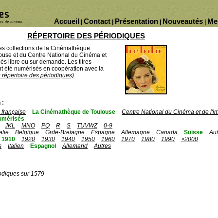
Accueil
Contact
Présentation
Nouveautés
Me
|
|
|
|
RÉPERTOIRE DES PÉRIODIQUES
des collections de la Cinémathèque
ouse et du Centre National du Cinéma et
ès libre ou sur demande. Les titres
 été numérisés en coopération avec la
u répertoire des périodiques)
 :
française
La Cinémathèque de Toulouse
Centre National du Cinéma et de l'
umérisés
JKL
MNO
PQ
R
S
TUVWZ
0-9
talie
Belgique
Grde-Bretagne
Espagne
Allemagne
Canada
Suisse
Aut
1910
1920
1930
1940
1950
1960
1970
1980
1990
>2000
s
Italien
Espagnol
Allemand
Autres
odiques sur 1579