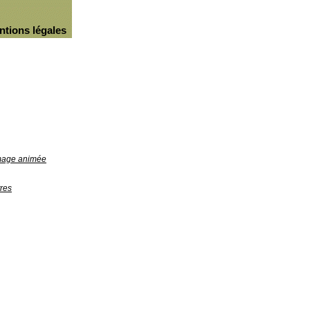
ntions légales
image animée
res