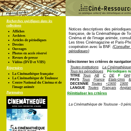
Recherches spécifiques dans les
collections
Notices descriptives des périodique
Affiches
française, de la Cinémathèque de To
Archives
Cinéma et de l'image animée, consul
Articles de périodiques
Les titres Cinémagazine et Paris-Ph
Dessins
coopération avec la BNF.
(Consulter 
Ouvrages
périodiques)
Photos en accés réservé
Revues de presse
Sélectionner les critères de navigation
Vidéos (DVD et VHS)
Toutes institutions
La Cinémathèque 
Répertoires
Tous les périodiques
Périodiques n
La Cinémathèque française
TITRE
Tous
AB
C
DE
F
GHI
La Cinémathèque de Toulouse
PAYS
Tous
France
Etats-Unis
I
Centre National du Cinéma et de
DECENNIE
Toutes
<1900
1900
l'image animée
LANGUE
Toutes
Français
Anglai
Partenaires
Réinitialiser les critères
La Cinémathèque de Toulouse - 0 péri