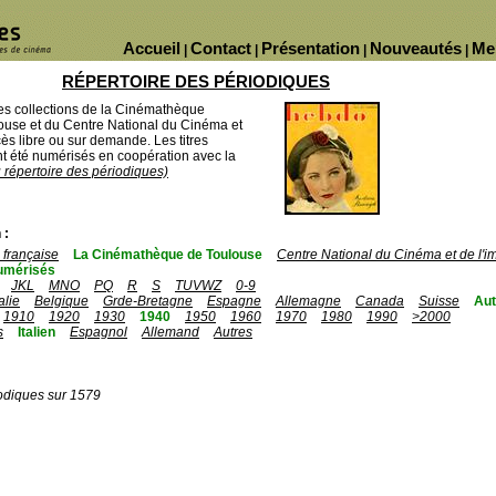
Accueil
Contact
Présentation
Nouveautés
Me
|
|
|
|
RÉPERTOIRE DES PÉRIODIQUES
des collections de la Cinémathèque
ouse et du Centre National du Cinéma et
ès libre ou sur demande. Les titres
 été numérisés en coopération avec la
u répertoire des périodiques)
 :
française
La Cinémathèque de Toulouse
Centre National du Cinéma et de l'
umérisés
JKL
MNO
PQ
R
S
TUVWZ
0-9
talie
Belgique
Grde-Bretagne
Espagne
Allemagne
Canada
Suisse
Aut
1910
1920
1930
1940
1950
1960
1970
1980
1990
>2000
s
Italien
Espagnol
Allemand
Autres
odiques sur 1579