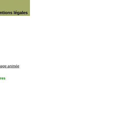
ntions légales
image animée
res