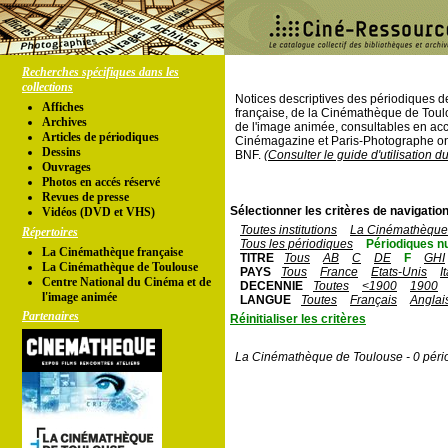
Recherches spécifiques dans les
collections
Notices descriptives des périodiques 
Affiches
française, de la Cinémathèque de Toul
Archives
de l'image animée, consultables en acc
Articles de périodiques
Cinémagazine et Paris-Photographe ont
Dessins
BNF.
(Consulter le guide d'utilisation d
Ouvrages
Photos en accés réservé
Revues de presse
Sélectionner les critères de navigation
Vidéos (DVD et VHS)
Toutes institutions
La Cinémathèque 
Répertoires
Tous les périodiques
Périodiques n
La Cinémathèque française
TITRE
Tous
AB
C
DE
F
GHI
La Cinémathèque de Toulouse
PAYS
Tous
France
Etats-Unis
I
Centre National du Cinéma et de
DECENNIE
Toutes
<1900
1900
l'image animée
LANGUE
Toutes
Français
Anglai
Partenaires
Réinitialiser les critères
La Cinémathèque de Toulouse - 0 péri