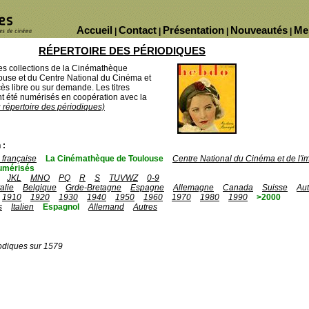
Accueil
Contact
Présentation
Nouveautés
Me
|
|
|
|
RÉPERTOIRE DES PÉRIODIQUES
des collections de la Cinémathèque
ouse et du Centre National du Cinéma et
ès libre ou sur demande. Les titres
 été numérisés en coopération avec la
u répertoire des périodiques)
 :
française
La Cinémathèque de Toulouse
Centre National du Cinéma et de l'
umérisés
JKL
MNO
PQ
R
S
TUVWZ
0-9
talie
Belgique
Grde-Bretagne
Espagne
Allemagne
Canada
Suisse
Aut
1910
1920
1930
1940
1950
1960
1970
1980
1990
>2000
s
Italien
Espagnol
Allemand
Autres
odiques sur 1579