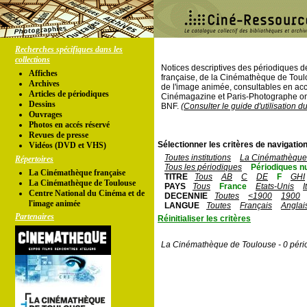
Recherches spécifiques dans les
collections
Notices descriptives des périodiques 
Affiches
française, de la Cinémathèque de Toul
Archives
de l'image animée, consultables en acc
Articles de périodiques
Cinémagazine et Paris-Photographe ont
Dessins
BNF.
(Consulter le guide d'utilisation d
Ouvrages
Photos en accés réservé
Revues de presse
Sélectionner les critères de navigation
Vidéos (DVD et VHS)
Toutes institutions
La Cinémathèque 
Répertoires
Tous les périodiques
Périodiques n
La Cinémathèque française
TITRE
Tous
AB
C
DE
F
GHI
La Cinémathèque de Toulouse
PAYS
Tous
France
Etats-Unis
I
Centre National du Cinéma et de
DECENNIE
Toutes
<1900
1900
l'image animée
LANGUE
Toutes
Français
Anglai
Partenaires
Réinitialiser les critères
La Cinémathèque de Toulouse - 0 péri