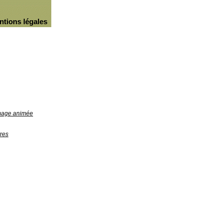
ntions légales
image animée
res