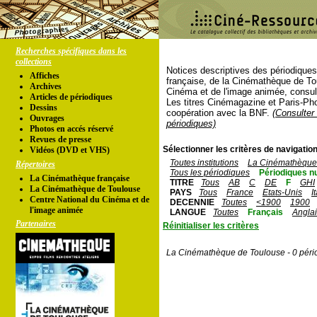
Recherches spécifiques dans les
collections
Notices descriptives des périodique
Affiches
française, de la Cinémathèque de To
Archives
Cinéma et de l'image animée, consul
Articles de périodiques
Les titres Cinémagazine et Paris-Ph
Dessins
coopération avec la BNF.
(Consulter 
Ouvrages
périodiques)
Photos en accés réservé
Revues de presse
Sélectionner les critères de navigation
Vidéos (DVD et VHS)
Toutes institutions
La Cinémathèque 
Répertoires
Tous les périodiques
Périodiques n
La Cinémathèque française
TITRE
Tous
AB
C
DE
F
GHI
La Cinémathèque de Toulouse
PAYS
Tous
France
Etats-Unis
I
Centre National du Cinéma et de
DECENNIE
Toutes
<1900
1900
l'image animée
LANGUE
Toutes
Français
Angla
Partenaires
Réinitialiser les critères
La Cinémathèque de Toulouse - 0 péri