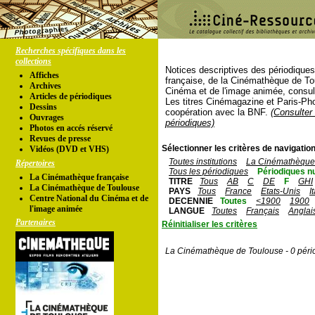
Recherches spécifiques dans les
collections
Notices descriptives des périodique
Affiches
française, de la Cinémathèque de To
Archives
Cinéma et de l'image animée, consul
Articles de périodiques
Les titres Cinémagazine et Paris-Ph
Dessins
coopération avec la BNF.
(Consulter 
Ouvrages
périodiques)
Photos en accés réservé
Revues de presse
Sélectionner les critères de navigation
Vidéos (DVD et VHS)
Toutes institutions
La Cinémathèque 
Répertoires
Tous les périodiques
Périodiques n
La Cinémathèque française
TITRE
Tous
AB
C
DE
F
GHI
La Cinémathèque de Toulouse
PAYS
Tous
France
Etats-Unis
I
Centre National du Cinéma et de
DECENNIE
Toutes
<1900
1900
l'image animée
LANGUE
Toutes
Français
Anglai
Partenaires
Réinitialiser les critères
La Cinémathèque de Toulouse - 0 péri