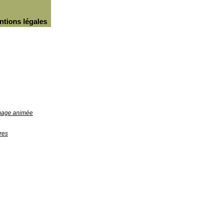
ntions légales
image animée
res