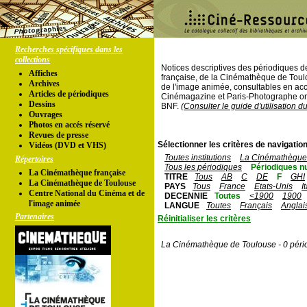
Recherches spécifiques dans les
collections
Notices descriptives des périodiques 
Affiches
française, de la Cinémathèque de Toul
Archives
de l'image animée, consultables en acc
Articles de périodiques
Cinémagazine et Paris-Photographe ont
Dessins
BNF.
(Consulter le guide d'utilisation d
Ouvrages
Photos en accés réservé
Revues de presse
Sélectionner les critères de navigation
Vidéos (DVD et VHS)
Toutes institutions
La Cinémathèque 
Répertoires
Tous les périodiques
Périodiques n
La Cinémathèque française
TITRE
Tous
AB
C
DE
F
GHI
La Cinémathèque de Toulouse
PAYS
Tous
France
Etats-Unis
I
Centre National du Cinéma et de
DECENNIE
Toutes
<1900
1900
l'image animée
LANGUE
Toutes
Français
Anglai
Partenaires
Réinitialiser les critères
La Cinémathèque de Toulouse - 0 péri