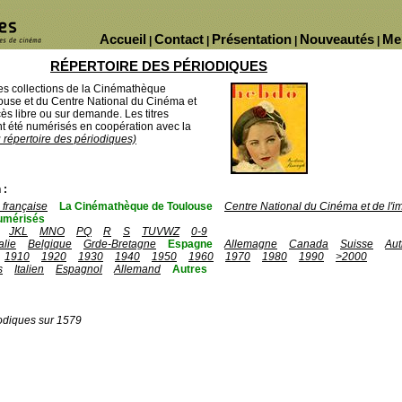
Accueil
Contact
Présentation
Nouveautés
Me
|
|
|
|
RÉPERTOIRE DES PÉRIODIQUES
des collections de la Cinémathèque
ouse et du Centre National du Cinéma et
ès libre ou sur demande. Les titres
 été numérisés en coopération avec la
u répertoire des périodiques)
 :
française
La Cinémathèque de Toulouse
Centre National du Cinéma et de l'
umérisés
JKL
MNO
PQ
R
S
TUVWZ
0-9
talie
Belgique
Grde-Bretagne
Espagne
Allemagne
Canada
Suisse
Aut
1910
1920
1930
1940
1950
1960
1970
1980
1990
>2000
s
Italien
Espagnol
Allemand
Autres
odiques sur 1579