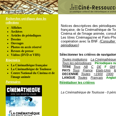
Recherches spécifiques dans les
collections
Notices descriptives des périodique
Affiches
française, de la Cinémathèque de To
Archives
Cinéma et de l'image animée, consul
Articles de périodiques
Les titres Cinémagazine et Paris-Ph
Dessins
coopération avec la BNF.
(Consulter 
Ouvrages
périodiques)
Photos en accés réservé
Revues de presse
Sélectionner les critères de navigation
Vidéos (DVD et VHS)
Toutes institutions
La Cinémathèque 
Répertoires
Tous les périodiques
Périodiques n
La Cinémathèque française
TITRE
Tous
AB
C
DE
F
GHI
La Cinémathèque de Toulouse
PAYS
Tous
France
Etats-Unis
I
Centre National du Cinéma et de
DECENNIE
Toutes
<1900
1900
l'image animée
LANGUE
Toutes
Français
Anglai
Partenaires
Réinitialiser les critères
La Cinémathèque de Toulouse - 0 péri