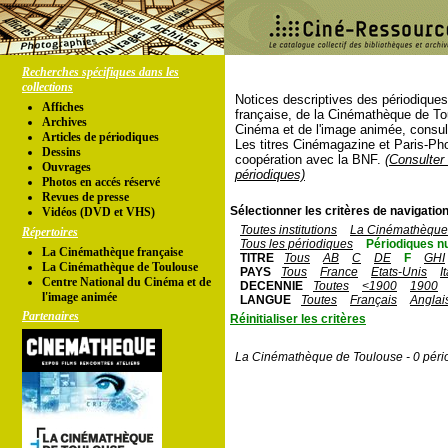
Recherches spécifiques dans les
collections
Notices descriptives des périodique
Affiches
française, de la Cinémathèque de To
Archives
Cinéma et de l'image animée, consul
Articles de périodiques
Les titres Cinémagazine et Paris-Ph
Dessins
coopération avec la BNF.
(Consulter 
Ouvrages
périodiques)
Photos en accés réservé
Revues de presse
Sélectionner les critères de navigation
Vidéos (DVD et VHS)
Toutes institutions
La Cinémathèque 
Répertoires
Tous les périodiques
Périodiques n
La Cinémathèque française
TITRE
Tous
AB
C
DE
F
GHI
La Cinémathèque de Toulouse
PAYS
Tous
France
Etats-Unis
I
Centre National du Cinéma et de
DECENNIE
Toutes
<1900
1900
l'image animée
LANGUE
Toutes
Français
Anglai
Partenaires
Réinitialiser les critères
La Cinémathèque de Toulouse - 0 péri