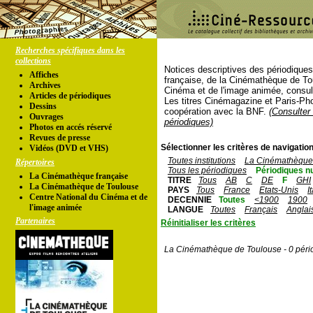
Recherches spécifiques dans les
collections
Notices descriptives des périodique
Affiches
française, de la Cinémathèque de To
Archives
Cinéma et de l'image animée, consul
Articles de périodiques
Les titres Cinémagazine et Paris-Ph
Dessins
coopération avec la BNF.
(Consulter 
Ouvrages
périodiques)
Photos en accés réservé
Revues de presse
Sélectionner les critères de navigation
Vidéos (DVD et VHS)
Toutes institutions
La Cinémathèque 
Répertoires
Tous les périodiques
Périodiques n
La Cinémathèque française
TITRE
Tous
AB
C
DE
F
GHI
La Cinémathèque de Toulouse
PAYS
Tous
France
Etats-Unis
I
Centre National du Cinéma et de
DECENNIE
Toutes
<1900
1900
l'image animée
LANGUE
Toutes
Français
Anglai
Partenaires
Réinitialiser les critères
La Cinémathèque de Toulouse - 0 péri