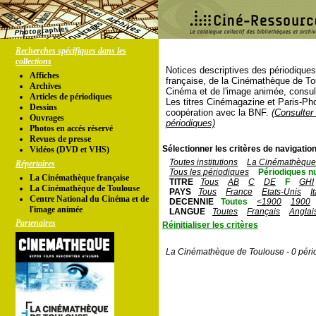
Recherches spécifiques dans les
collections
Notices descriptives des périodique
Affiches
française, de la Cinémathèque de To
Archives
Cinéma et de l'image animée, consul
Articles de périodiques
Les titres Cinémagazine et Paris-Ph
Dessins
coopération avec la BNF.
(Consulter 
Ouvrages
périodiques)
Photos en accés réservé
Revues de presse
Sélectionner les critères de navigation
Vidéos (DVD et VHS)
Toutes institutions
La Cinémathèque 
Répertoires
Tous les périodiques
Périodiques n
La Cinémathèque française
TITRE
Tous
AB
C
DE
F
GHI
La Cinémathèque de Toulouse
PAYS
Tous
France
Etats-Unis
I
Centre National du Cinéma et de
DECENNIE
Toutes
<1900
1900
l'image animée
LANGUE
Toutes
Français
Anglai
Partenaires
Réinitialiser les critères
La Cinémathèque de Toulouse - 0 péri