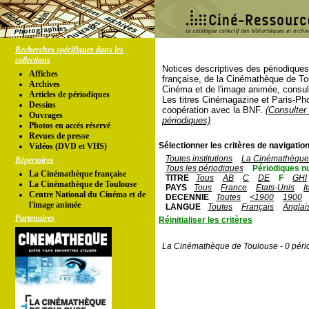
Recherches spécifiques dans les
collections
Notices descriptives des périodique
Affiches
française, de la Cinémathèque de To
Archives
Cinéma et de l'image animée, consul
Articles de périodiques
Les titres Cinémagazine et Paris-Ph
Dessins
coopération avec la BNF.
(Consulter 
Ouvrages
périodiques)
Photos en accés réservé
Revues de presse
Sélectionner les critères de navigation
Vidéos (DVD et VHS)
Toutes institutions
La Cinémathèque 
Répertoires
Tous les périodiques
Périodiques n
La Cinémathèque française
TITRE
Tous
AB
C
DE
F
GHI
La Cinémathèque de Toulouse
PAYS
Tous
France
Etats-Unis
I
Centre National du Cinéma et de
DECENNIE
Toutes
<1900
1900
l'image animée
LANGUE
Toutes
Français
Anglai
Partenaires
Réinitialiser les critères
La Cinémathèque de Toulouse - 0 péri