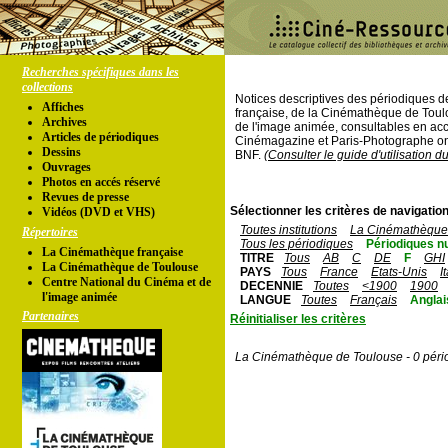
Recherches spécifiques dans les
collections
Notices descriptives des périodiques 
Affiches
française, de la Cinémathèque de Toul
Archives
de l'image animée, consultables en acc
Articles de périodiques
Cinémagazine et Paris-Photographe ont
Dessins
BNF.
(Consulter le guide d'utilisation d
Ouvrages
Photos en accés réservé
Revues de presse
Sélectionner les critères de navigation
Vidéos (DVD et VHS)
Toutes institutions
La Cinémathèque 
Répertoires
Tous les périodiques
Périodiques n
La Cinémathèque française
TITRE
Tous
AB
C
DE
F
GHI
La Cinémathèque de Toulouse
PAYS
Tous
France
Etats-Unis
I
Centre National du Cinéma et de
DECENNIE
Toutes
<1900
1900
l'image animée
LANGUE
Toutes
Français
Anglai
Partenaires
Réinitialiser les critères
La Cinémathèque de Toulouse - 0 péri