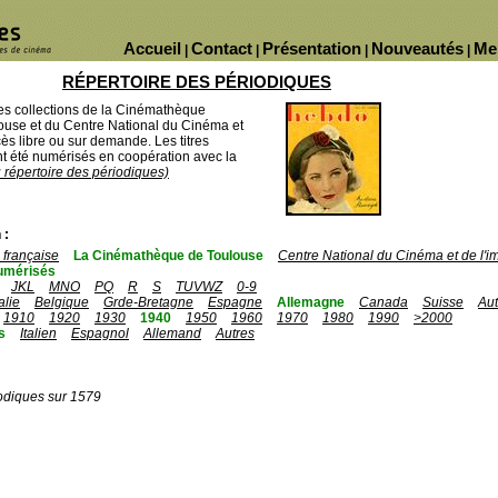
Accueil
Contact
Présentation
Nouveautés
Me
|
|
|
|
RÉPERTOIRE DES PÉRIODIQUES
des collections de la Cinémathèque
ouse et du Centre National du Cinéma et
ès libre ou sur demande. Les titres
 été numérisés en coopération avec la
u répertoire des périodiques)
 :
française
La Cinémathèque de Toulouse
Centre National du Cinéma et de l'
umérisés
JKL
MNO
PQ
R
S
TUVWZ
0-9
talie
Belgique
Grde-Bretagne
Espagne
Allemagne
Canada
Suisse
Aut
1910
1920
1930
1940
1950
1960
1970
1980
1990
>2000
s
Italien
Espagnol
Allemand
Autres
odiques sur 1579