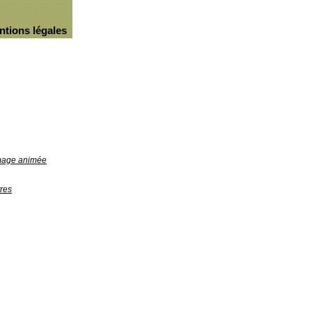
ntions légales
image animée
res