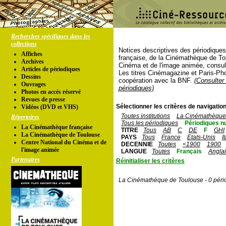
Recherches spécifiques dans les
collections
Notices descriptives des périodique
Affiches
française, de la Cinémathèque de To
Archives
Cinéma et de l'image animée, consul
Articles de périodiques
Les titres Cinémagazine et Paris-Ph
Dessins
coopération avec la BNF.
(Consulter 
Ouvrages
périodiques)
Photos en accés réservé
Revues de presse
Sélectionner les critères de navigation
Vidéos (DVD et VHS)
Toutes institutions
La Cinémathèque 
Répertoires
Tous les périodiques
Périodiques n
La Cinémathèque française
TITRE
Tous
AB
C
DE
F
GHI
La Cinémathèque de Toulouse
PAYS
Tous
France
Etats-Unis
I
Centre National du Cinéma et de
DECENNIE
Toutes
<1900
1900
l'image animée
LANGUE
Toutes
Français
Angla
Partenaires
Réinitialiser les critères
La Cinémathèque de Toulouse - 0 péri