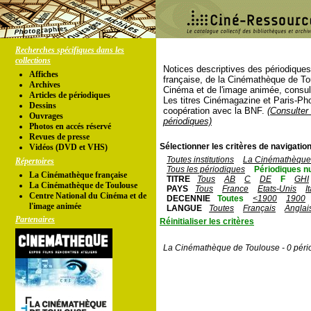
Recherches spécifiques dans les
collections
Notices descriptives des périodique
Affiches
française, de la Cinémathèque de To
Archives
Cinéma et de l'image animée, consul
Articles de périodiques
Les titres Cinémagazine et Paris-Ph
Dessins
coopération avec la BNF.
(Consulter 
Ouvrages
périodiques)
Photos en accés réservé
Revues de presse
Sélectionner les critères de navigation
Vidéos (DVD et VHS)
Toutes institutions
La Cinémathèque 
Répertoires
Tous les périodiques
Périodiques n
La Cinémathèque française
TITRE
Tous
AB
C
DE
F
GHI
La Cinémathèque de Toulouse
PAYS
Tous
France
Etats-Unis
I
Centre National du Cinéma et de
DECENNIE
Toutes
<1900
1900
l'image animée
LANGUE
Toutes
Français
Anglai
Partenaires
Réinitialiser les critères
La Cinémathèque de Toulouse - 0 péri